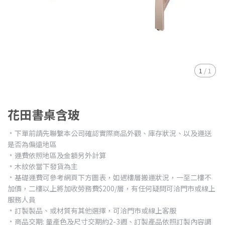
1
/
1
花田書桌含玻
﹡下單前請先聯繫本公司確認實際商品外觀、庫存狀況、以及運送
是否為偏遠地區
﹡運費依照地區及金額另外計算
﹡木紋依當下發貨為主
﹡基礎運費可參考網頁下方圖表，如遇樓層搬運狀況，一至二樓不
加價，二樓以上將加收勞務費$200/層，有任何疑問可洽門市或線上
服務人員
﹡訂製製品、或材質有其他選擇，可洽門市或線上客服
﹡商品交期: 量產色及尺寸交期約2-3週、訂製產品依照訂製內容調