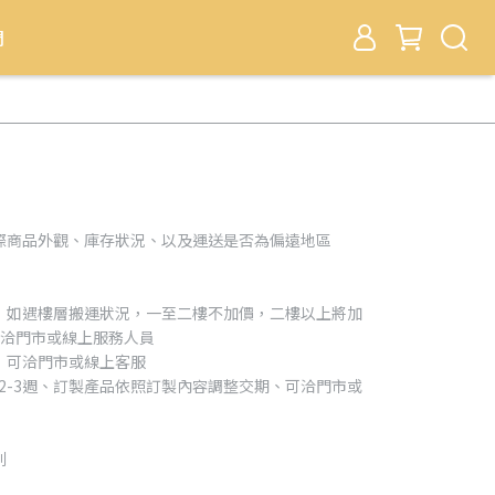
們
際商品外觀、庫存狀況、以及運送是否為偏遠地區
，如遇樓層搬運狀況，一至二樓不加價，二樓以上將加
可洽門市或線上服務人員
，可洽門市或線上客服
約2-3週、訂製產品依照訂製內容調整交期、可洽門市或
利