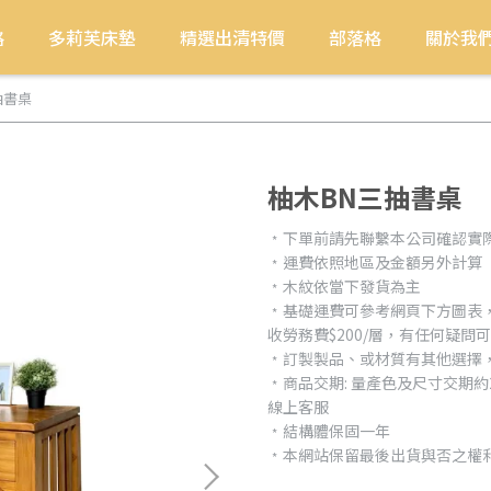
格
多莉芙床墊
精選出清特價
部落格
關於我
抽書桌
柚木BN三抽書桌
﹡下單前請先聯繫本公司確認實
﹡運費依照地區及金額另外計算
﹡木紋依當下發貨為主
﹡基礎運費可參考網頁下方圖表
收勞務費$200/層，有任何疑問
﹡訂製製品、或材質有其他選擇
﹡商品交期: 量產色及尺寸交期
線上客服
﹡結構體保固一年
﹡本網站保留最後出貨與否之權