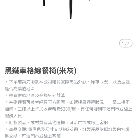
1
/
5
黑鐵車格線餐椅(米灰)
﹡下單前請先聯繫本公司確認實際商品外觀、庫存狀況、以及運送
是否為偏遠地區
﹡運費依照地區及金額另外計算
﹡基礎運費可參考網頁下方圖表，如遇樓層搬運狀況，一至二樓不
加價，二樓以上將加收勞務費$200/層，有任何疑問可洽門市或線上
服務人員
﹡訂製製品、或材質有其他選擇，可洽門市或線上客服
﹡商品交期: 量產色及尺寸交期約2-3週、訂製產品依照訂製內容調
整交期、可洽門市或線上客服