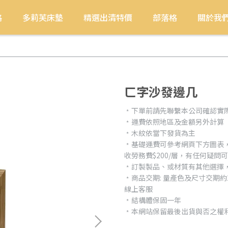
格
多莉芙床墊
精選出清特價
部落格
關於我
ㄈ字沙發邊几
﹡下單前請先聯繫本公司確認實
﹡運費依照地區及金額另外計算
﹡木紋依當下發貨為主
﹡基礎運費可參考網頁下方圖表
收勞務費$200/層，有任何疑問
﹡訂製製品、或材質有其他選擇
﹡商品交期: 量產色及尺寸交期
線上客服
﹡結構體保固一年
﹡本網站保留最後出貨與否之權