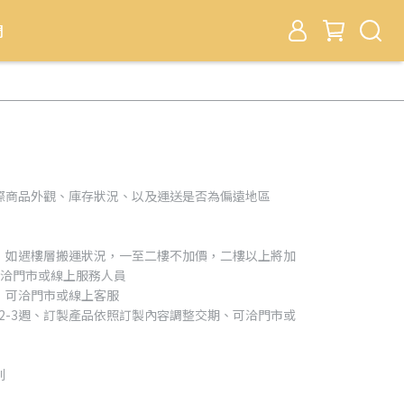
們
際商品外觀、庫存狀況、以及運送是否為偏遠地區
，如遇樓層搬運狀況，一至二樓不加價，二樓以上將加
可洽門市或線上服務人員
，可洽門市或線上客服
約2-3週、訂製產品依照訂製內容調整交期、可洽門市或
利