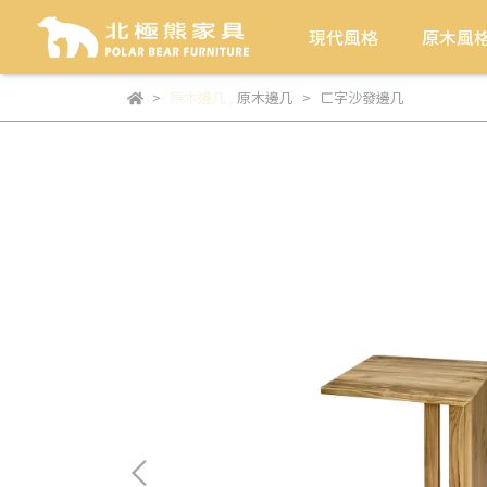
現代風格
原木風
原木邊几
,
原木邊几
ㄈ字沙發邊几