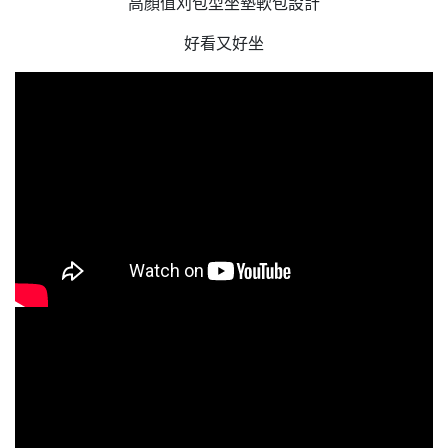
高顏值刈包型坐墊軟包設計
好看又好坐