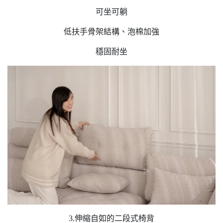
可坐可躺
低扶手骨架結構、泡棉加強
穩固耐坐
3.伸縮自如的二段式椅背