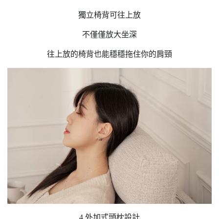
獨立椅背可往上放
不僅僅放大坐深
往上放的椅背也能穩穩拖住你的肩頸
4.外加式頭枕設計