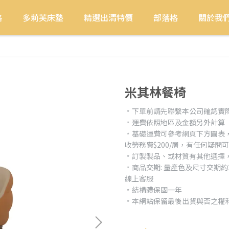
格
多莉芙床墊
精選出清特價
部落格
關於我
米其林餐椅
﹡下單前請先聯繫本公司確認實
﹡運費依照地區及金額另外計算
﹡基礎運費可參考網頁下方圖表
收勞務費$200/層，有任何疑問
﹡訂製製品、或材質有其他選擇
﹡商品交期: 量產色及尺寸交期
線上客服
﹡結構體保固一年
﹡本網站保留最後出貨與否之權