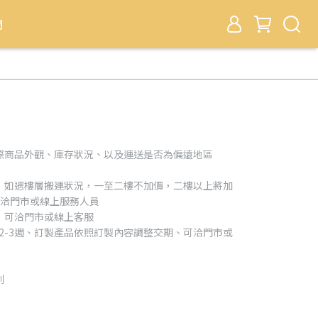
們
際商品外觀、庫存狀況、以及運送是否為偏遠地區
，如遇樓層搬運狀況，一至二樓不加價，二樓以上將加
可洽門市或線上服務人員
，可洽門市或線上客服
約2-3週、訂製產品依照訂製內容調整交期、可洽門市或
利