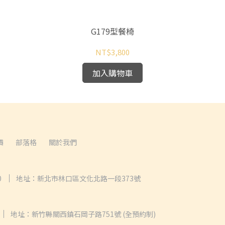
G179型餐椅
NT$3,800
加入購物車
價
部落格
關於我們
0
地址：新北市林口區文化北路一段373號
地址：新竹縣關西鎮石岡子路751號 (全預約制)