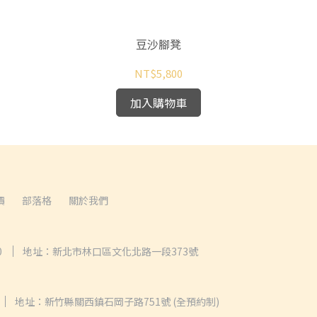
豆沙腳凳
NT$5,800
加入購物車
價
部落格
關於我們
0
地址：新北市林口區文化北路一段373號
地址：新竹縣關西鎮石岡子路751號 (全預約制)