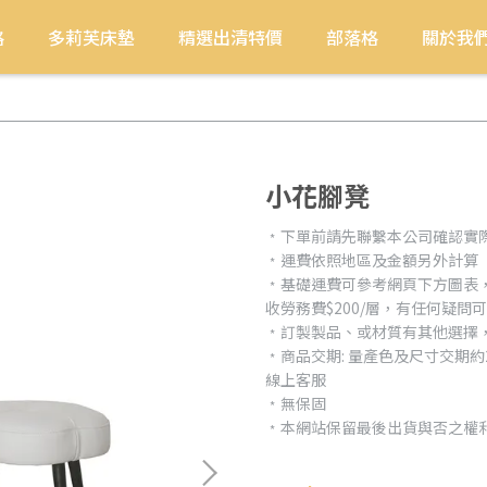
格
多莉芙床墊
精選出清特價
部落格
關於我
小花腳凳
﹡下單前請先聯繫本公司確認實
﹡運費依照地區及金額另外計算
﹡基礎運費可參考網頁下方圖表
收勞務費$200/層，有任何疑問
﹡訂製製品、或材質有其他選擇
﹡商品交期: 量產色及尺寸交期
線上客服
﹡無保固
﹡本網站保留最後出貨與否之權