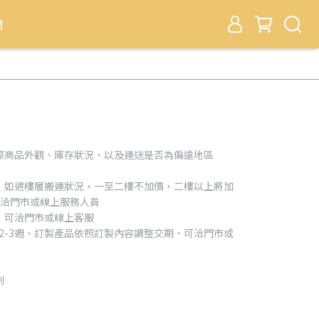
們
際商品外觀、庫存狀況、以及運送是否為偏遠地區
，如遇樓層搬運狀況，一至二樓不加價，二樓以上將加
可洽門市或線上服務人員
，可洽門市或線上客服
約2-3週、訂製產品依照訂製內容調整交期、可洽門市或
利