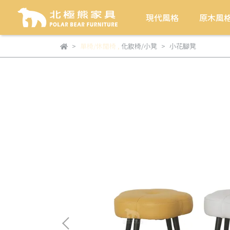
現代風格
原木風
單椅/休閒椅
,
化妝椅/小凳
小花腳凳