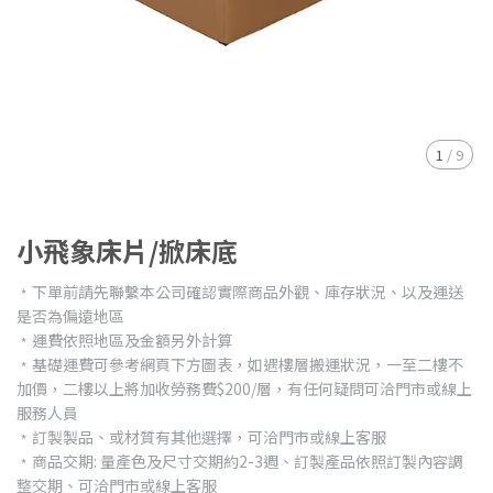
1
/
9
小飛象床片/掀床底
﹡下單前請先聯繫本公司確認實際商品外觀、庫存狀況、以及運送
是否為偏遠地區
﹡運費依照地區及金額另外計算
﹡基礎運費可參考網頁下方圖表，如遇樓層搬運狀況，一至二樓不
加價，二樓以上將加收勞務費$200/層，有任何疑問可洽門市或線上
服務人員
﹡訂製製品、或材質有其他選擇，可洽門市或線上客服
﹡商品交期: 量產色及尺寸交期約2-3週、訂製產品依照訂製內容調
整交期、可洽門市或線上客服