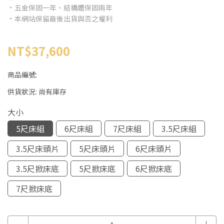
﹡五金保固一年、結構體保固兩年
﹡本網站保留最後出貨與否之權利
NT$37,600
商品編號:
供貨狀況:
尚有庫存
大小
5尺床組
6尺床組
7尺床組
3.5尺床組
3.5尺床頭片
5尺床頭片
6尺床頭片
3.5尺掀床底
5尺掀床底
6尺掀床底
7尺掀床底