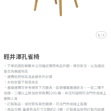
1
/
6
輕井澤孔雀椅
﹡下單前請先聯繫本公司確認實際商品外觀、庫存狀況、以及運送
是否為偏遠地區
﹡運費依照地區及金額另外計算
﹡木紋依當下發貨為主
﹡基礎運費可參考網頁下方圖表，如遇樓層搬運狀況，一至二樓不
加價，二樓以上將加收勞務費$200/層，有任何疑問可洽門市或線上
服務人員
﹡訂製製品、或材質有其他選擇，可洽門市或線上客服
﹡商品交期: 量產色及尺寸交期約2-3週、訂製產品依照訂製內容調