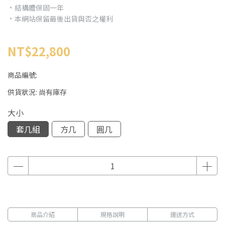
﹡結構體保固一年
﹡本網站保留最後出貨與否之權利
NT$22,800
商品編號:
供貨狀況:
尚有庫存
大小
套几組
方几
圓几
商品介紹
規格說明
運送方式