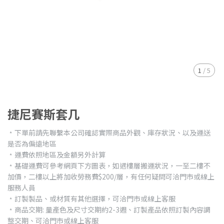
1
/
5
捷尼賽斯套几
﹡下單前請先聯繫本公司確認實際商品外觀、庫存狀況、以及運送
是否為偏遠地區
﹡運費依照地區及金額另外計算
﹡基礎運費可參考網頁下方圖表，如遇樓層搬運狀況，一至二樓不
加價，二樓以上將加收勞務費$200/層，有任何疑問可洽門市或線上
服務人員
﹡訂製製品、或材質有其他選擇，可洽門市或線上客服
﹡商品交期: 量產色及尺寸交期約2-3週、訂製產品依照訂製內容調
整交期、可洽門市或線上客服